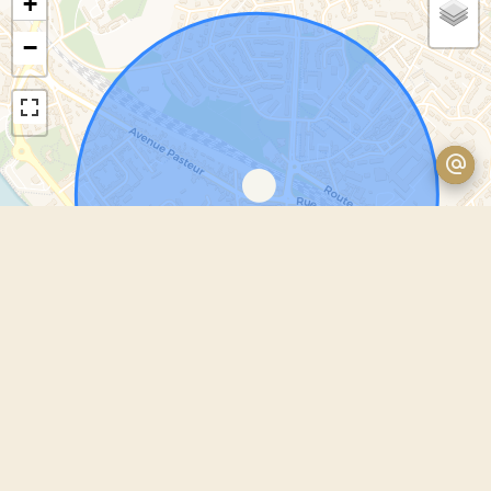
+
−
Leaflet