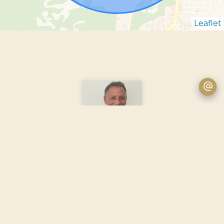
Leaflet
Sébastien SIMON
Agent commercial indépendant RSAC 802 398 446
PONTOISE
+33 3 21 90 01 36
+33 6 79 06 85 58
s.simon@letouquetimmobilier.com