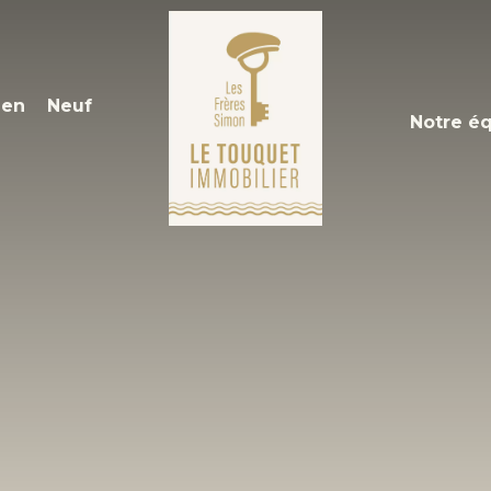
ien
Neuf
Notre é