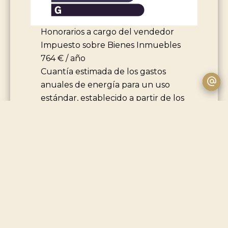
Honorarios a cargo del vendedor
Impuesto sobre Bienes Inmuebles
764 € / año
Cuantía estimada de los gastos
anuales de energía para un uso
estándar, establecido a partir de los
precios de la energía del
año2021/22/23 : 3790€ ~ 5180€
Logement à consommation
énergétique excessive : classe G
Le informazioni sui rischi a cui è
esposta questa proprietà sono
disponibili sul sito web di
Georisques:
www.georisques.gouv.fr